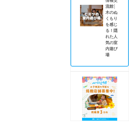
情報交
流館│
木のぬ
くもり
を感じ
る！隠
れた人
気の室
内遊び
場