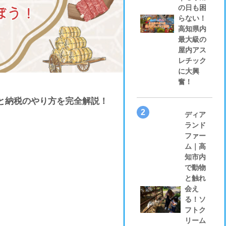
の日も困
らない！
高知県内
最大級の
屋内アス
レチック
に大興
奮！
と納税のやり方を完全解説！
2
ディア
ランド
ファー
ム｜高
知市内
で動物
と触れ
会え
る！ソ
フトク
リーム