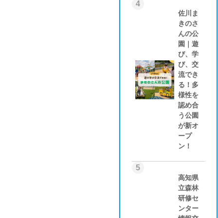
4
佐川ま
きのさ
んの公
園｜遊
び、学
び、交
流でき
る！多
様性を
認め合
う公園
が新オ
ープ
ン！
5
高知県
立森林
研修セ
ンター