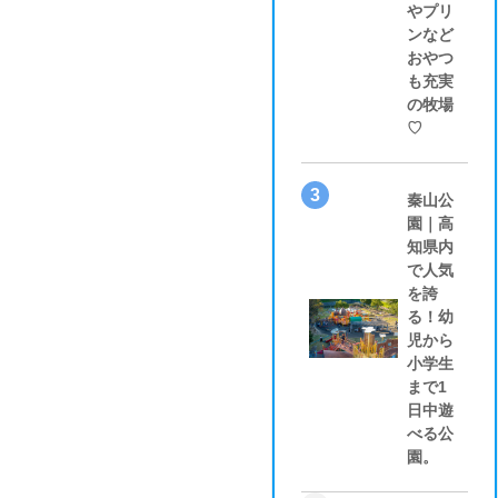
やプリ
ンなど
おやつ
も充実
の牧場
♡
3
秦山公
園｜高
知県内
で人気
を誇
る！幼
児から
小学生
まで1
日中遊
べる公
園。